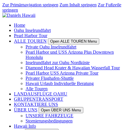
Zur Primärnavigation springen
Zum Inhalt springen
Zur Fußzeile
springen
Home
Oahu Inselrundfahrt
Pearl Harbor Tour
ALLE TOUREN
Open ALLE TOUREN Menu
Private Oahu Inselrundfahrt
Pearl Harbor und USS Arizona Plus Downtown
Honolulu
Inselrundfahrt zur Oahu Nordküste
Diamond Head Krater & Hawaiian Wasserfall Tour
Pearl Harbor USS Arizona Private Tour
Privater Flughafen-Shuttle
Hawaii Urlaub Individuelle Beratung
Alle Touren
LANDAUSFLÜGE OAHU
GRUPPENTRANSPORT
KONTAKTIERE UNS
ÜBER UNS
Open ÜBER UNS Menu
UNSERE FAHRZEUGE
Stornierungsbedingungen
Hawaii Info